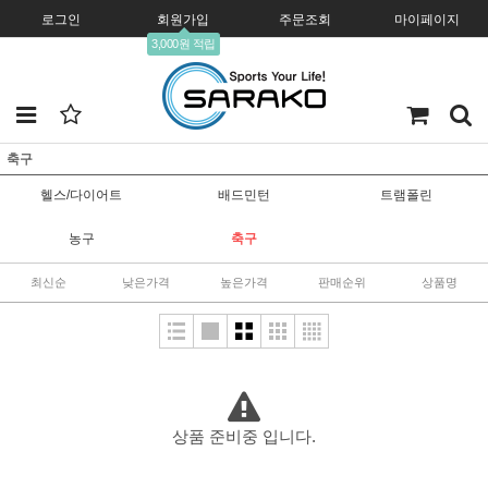
로그인
회원가입
주문조회
마이페이지
3,000원 적립
축구
헬스/다이어트
배드민턴
트램폴린
농구
축구
최신순
낮은가격
높은가격
판매순위
상품명
상품 준비중 입니다.