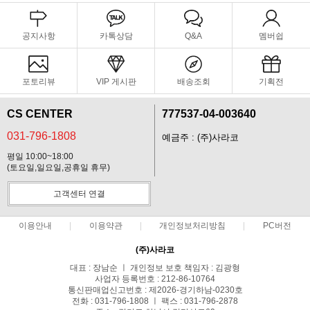
공지사항
카톡상담
Q&A
멤버쉽
포토리뷰
VIP 게시판
배송조회
기획전
CS CENTER
777537-04-003640
031-796-1808
예금주 : (주)사라코
평일 10:00~18:00
(토요일,일요일,공휴일 휴무)
고객센터 연결
이용안내
이용약관
개인정보처리방침
PC버전
(주)사라코
대표 : 장남순 ㅣ 개인정보 보호 책임자 : 김광형
사업자 등록번호 : 212-86-10764
통신판매업신고번호 : 제2026-경기하남-0230호
전화 : 031-796-1808 ㅣ 팩스 : 031-796-2878