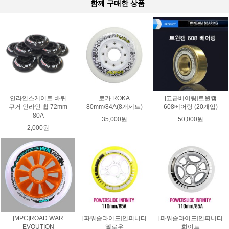
함께 구매한 상품
인라인스케이트 바퀴
로카 ROKA
[고급베어링]트윈캠
쿠거 인라인 휠 72mm
80mm/84A(8개세트)
608베어링 (20개입)
80A
35,000원
50,000원
2,000원
[MPC]ROAD WAR
[파워슬라이드]인피니티
[파워슬라이드]인피니티
EVOUTION
옐로우
화이트