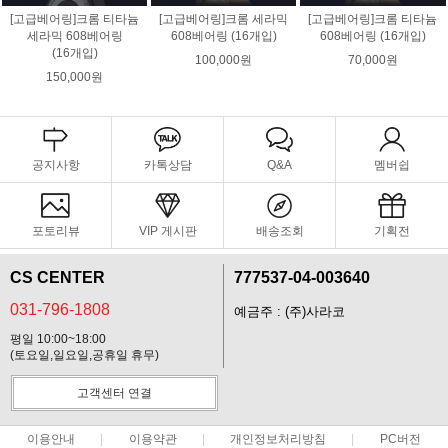
[고급베어링]크롬 티타늄
[고급베어링]크롬 세라믹
[고급베어링]크롬 티타늄
세라믹 608베어링
608베어링 (16개입)
608베어링 (16개입)
(16개입)
100,000원
70,000원
150,000원
공지사항
카톡상담
Q&A
멤버쉽
포토리뷰
VIP 게시판
배송조회
기획전
CS CENTER
777537-04-003640
031-796-1808
예금주 : (주)사라코
평일 10:00~18:00
(토요일,일요일,공휴일 휴무)
고객센터 연결
이용안내
이용약관
개인정보처리방침
PC버전