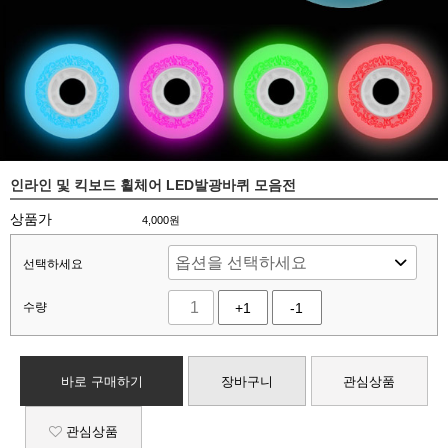
인라인 및 킥보드 휠체어 LED발광바퀴 모음전
상품가
4,000
원
선택하세요
수량
+1
-1
바로 구매하기
장바구니
관심상품
관심상품