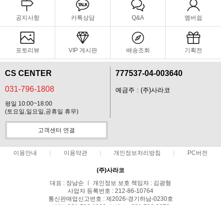
공지사항
카톡상담
Q&A
멤버쉽
포토리뷰
VIP 게시판
배송조회
기획전
CS CENTER
777537-04-003640
031-796-1808
예금주 : (주)사라코
평일 10:00~18:00
(토요일,일요일,공휴일 휴무)
고객센터 연결
이용안내
이용약관
개인정보처리방침
PC버전
(주)사라코
대표 : 장남순 ㅣ 개인정보 보호 책임자 : 김광형
사업자 등록번호 : 212-86-10764
통신판매업신고번호 : 제2026-경기하남-0230호
전화 : 031-796-1808 ㅣ 팩스 : 031-796-2878
주소 : 경기도 하남시 검단산로69