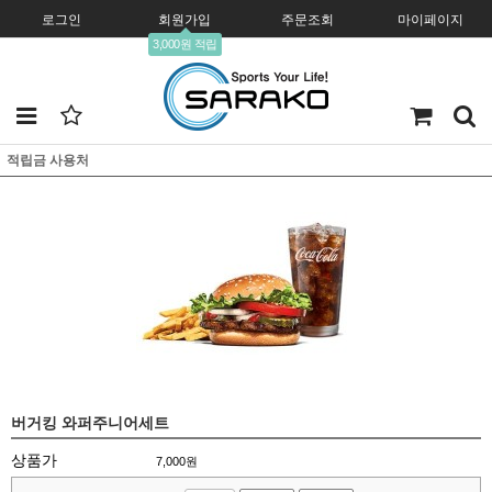
로그인
회원가입
주문조회
마이페이지
3,000원 적립
적립금 사용처
버거킹 와퍼주니어세트
상품가
7,000
원