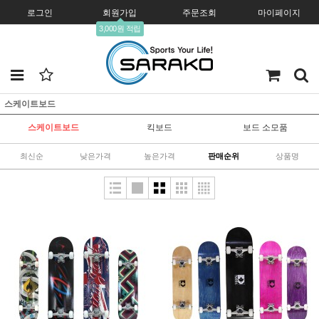
로그인
회원가입
주문조회
마이페이지
3,000원 적립
스케이트보드
스케이트보드
킥보드
보드 소모품
최신순
낮은가격
높은가격
판매순위
상품명