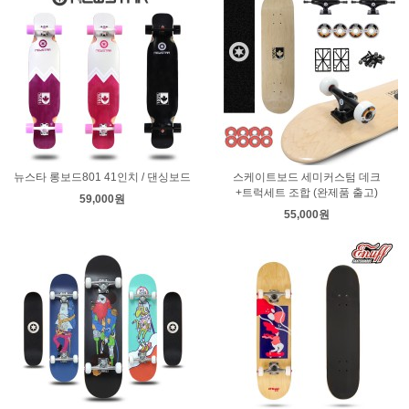
뉴스타 롱보드801 41인치 / 댄싱보드
스케이트보드 세미커스텀 데크
+트럭세트 조합 (완제품 출고)
59,000원
55,000원