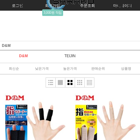
로그인
회원가입
주문조회
마이페이지
3,000원 적립
D&M
D&M
TEIJIN
최신순
낮은가격
높은가격
판매순위
상품명