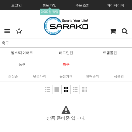
로그인
회원가입
주문조회
마이페이지
3,000원 적립
축구
헬스/다이어트
배드민턴
트램폴린
농구
축구
최신순
낮은가격
높은가격
판매순위
상품명
상품 준비중 입니다.