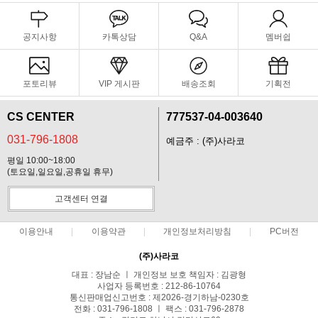
공지사항
카톡상담
Q&A
멤버쉽
포토리뷰
VIP 게시판
배송조회
기획전
CS CENTER
777537-04-003640
031-796-1808
예금주 : (주)사라코
평일 10:00~18:00
(토요일,일요일,공휴일 휴무)
고객센터 연결
이용안내
이용약관
개인정보처리방침
PC버전
(주)사라코
대표 : 장남순 ㅣ 개인정보 보호 책임자 : 김광형
사업자 등록번호 : 212-86-10764
통신판매업신고번호 : 제2026-경기하남-0230호
전화 : 031-796-1808 ㅣ 팩스 : 031-796-2878