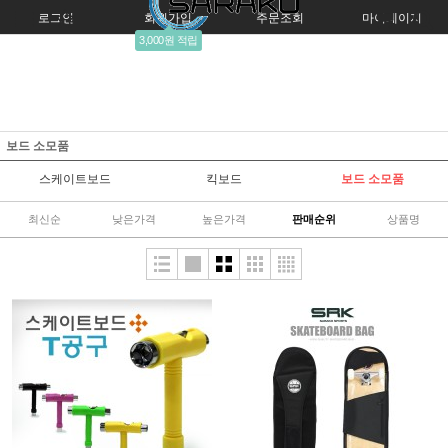
로그인
회원가입
주문조회
마이페이지
3,000원 적립
보드 소모품
스케이트보드
킥보드
보드 소모품
최신순
낮은가격
높은가격
판매순위
상품명