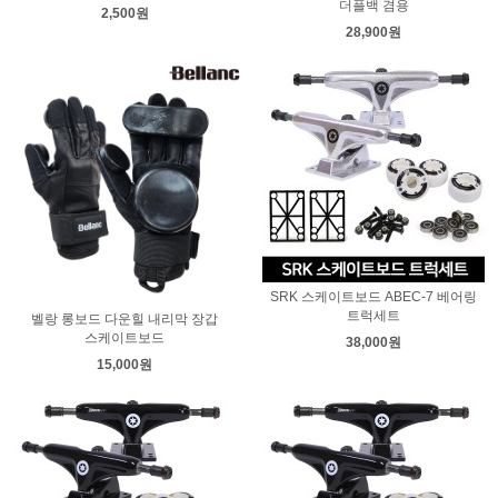
더플백 겸용
2,500원
28,900원
SRK 스케이트보드 ABEC-7 베어링
트럭세트
벨랑 롱보드 다운힐 내리막 장갑
스케이트보드
38,000원
15,000원