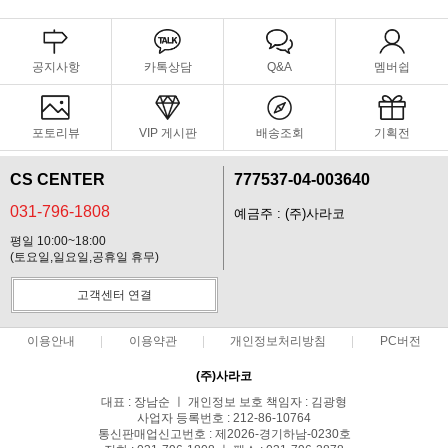
공지사항
카톡상담
Q&A
멤버쉽
포토리뷰
VIP 게시판
배송조회
기획전
CS CENTER
777537-04-003640
031-796-1808
예금주 : (주)사라코
평일 10:00~18:00
(토요일,일요일,공휴일 휴무)
고객센터 연결
이용안내
이용약관
개인정보처리방침
PC버전
(주)사라코
대표 : 장남순 ㅣ 개인정보 보호 책임자 : 김광형
사업자 등록번호 : 212-86-10764
통신판매업신고번호 : 제2026-경기하남-0230호