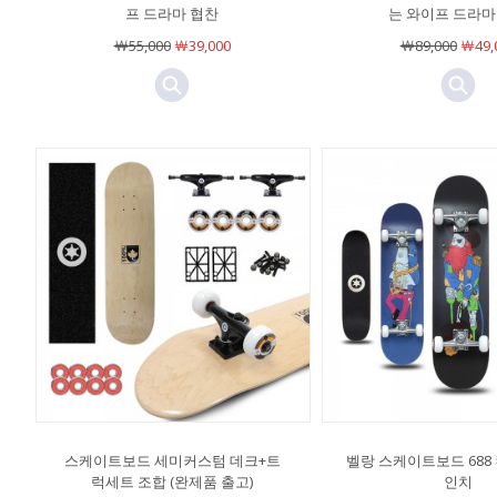
프 드라마 협찬
는 와이프 드라마
￦55,000
￦39,000
￦89,000
￦49,
스케이트보드 세미커스텀 데크+트
벨랑 스케이트보드 688 
럭세트 조합 (완제품 출고)
인치