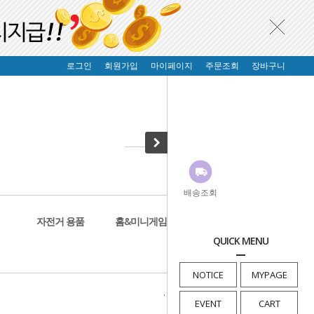
로그인
회원가입
마이페이지
주문조회
장바구니
배송조회
자전거 용품
홈&미니게임
생활&건강
QUICK MENU
NOTICE
MYPAGE
· HOME
>
보드
>
스케이트보드
EVENT
CART