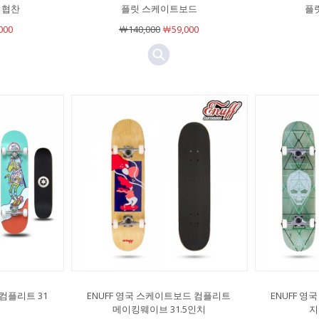
 협찬
플릿 스케이트보드
플
000
￦140,000
￦59,000
컴플리트 31
ENUFF 영국 스케이트보드 컴플리트
ENUFF 
메이킹웨이브 31.5인치
지