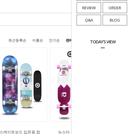
REVIEW
ORDER
Q&A
BLOG
최근등록순
이름순
인기순
판매순
높은가격순
낮은가격순
TODAY'S VIEW
1 스케이트보드 입문용 컴
뉴스타 롱보드801 41인치 / 댄싱보