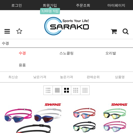
로그인
회원가입
주문조회
마이페이지
3,000원 적립
수경
수경
스노클링
오리발
용품
최신순
낮은가격
높은가격
판매순위
상품명