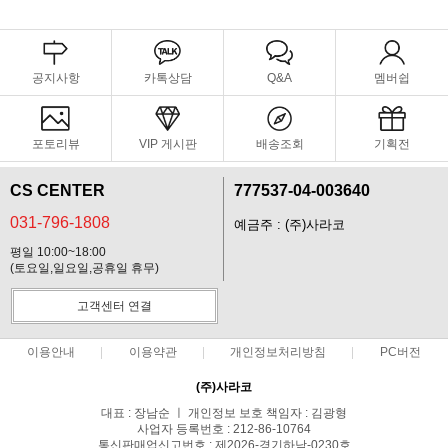
공지사항
카톡상담
Q&A
멤버쉽
포토리뷰
VIP 게시판
배송조회
기획전
CS CENTER
777537-04-003640
031-796-1808
예금주 : (주)사라코
평일 10:00~18:00
(토요일,일요일,공휴일 휴무)
고객센터 연결
이용안내
이용약관
개인정보처리방침
PC버전
(주)사라코
대표 : 장남순 ㅣ 개인정보 보호 책임자 : 김광형
사업자 등록번호 : 212-86-10764
통신판매업신고번호 : 제2026-경기하남-0230호