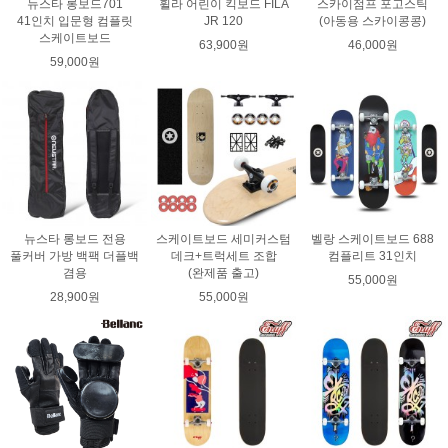
뉴스타 롱보드701
휠라 어린이 킥보드 FILA
스카이점프 포고스틱
41인치 입문형 컴플릿
JR 120
(아동용 스카이콩콩)
스케이트보드
63,900원
46,000원
59,000원
뉴스타 롱보드 전용
스케이트보드 세미커스텀
벨랑 스케이트보드 688
풀커버 가방 백팩 더플백
데크+트럭세트 조합
컴플리트 31인치
겸용
(완제품 출고)
55,000원
28,900원
55,000원